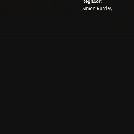
Regissör:
Simon Rumley
Allmänna villkor
Kun
Integritetspolicy
Pre
Cookiepolicy
Kon