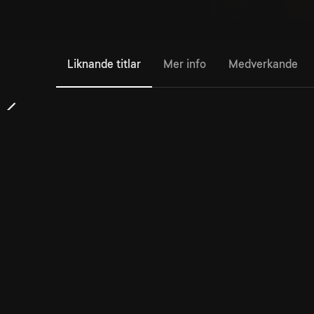
Liknande titlar
Mer info
Medverkande