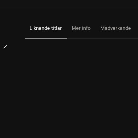
Liknande titlar
Mer info
Medverkande