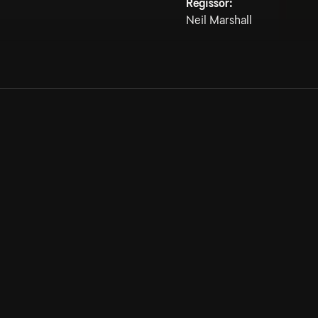
Regissör:
Neil Marshall
Allmänna villkor
Kun
Integritetspolicy
Pre
Cookiepolicy
Kon