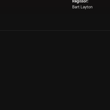
Regissör:
Bart Layton
Allmänna villkor
Kun
Integritetspolicy
Pre
Cookiepolicy
Kon