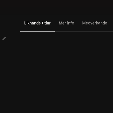
Liknande titlar
Mer info
Medverkande