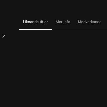
Liknande titlar
Mer info
Medverkande