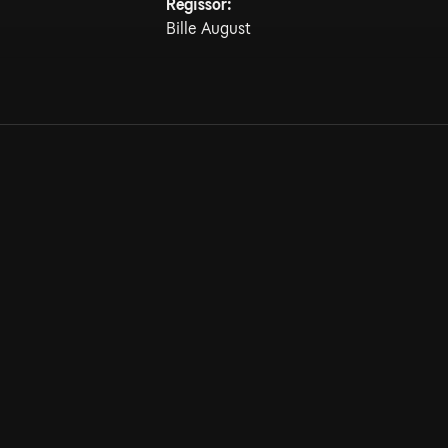
Regissör:
Bille August
Allmänna villkor
Kun
Integritetspolicy
Pre
Cookiepolicy
Kon