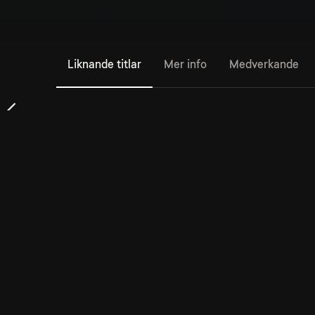
Liknande titlar
Mer info
Medverkande