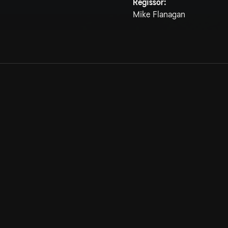
Regissör:
Mike Flanagan
Allmänna villkor
Kun
Integritetspolicy
Pre
Cookiepolicy
Kon