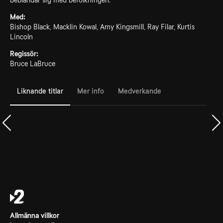
beblandar sig med befolkningen.
Med:
Bishop Black, Macklin Kowal, Amy Kingsmill, Ray Filar, Kurtis
Lincoln
Regissör:
Bruce LaBruce
Liknande titlar
Mer info
Medverkande
Allmänna villkor