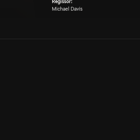
Regissör:
Michael Davis
Allmänna villkor
Kun
Integritetspolicy
Pre
Cookiepolicy
Kon