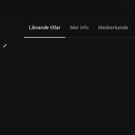
Liknande titlar
Mer info
Medverkande