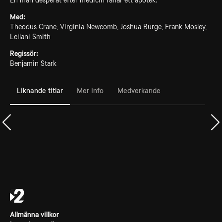
En man desperat efter medicin rånar ett apotek.
Med:
Theodus Crane, Virginia Newcomb, Joshua Burge, Frank Mosley,
Leilani Smith
Regissör:
Benjamin Stark
Liknande titlar
Mer info
Medverkande
Allmänna villkor