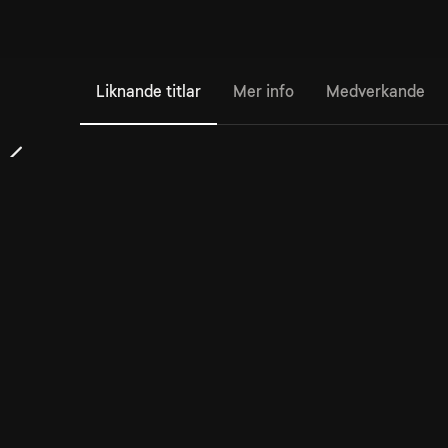
Liknande titlar
Mer info
Medverkande