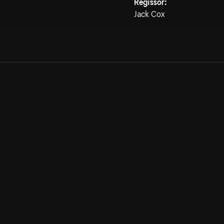
Regissör:
Jack Cox
Allmänna villkor
Kun
Integritetspolicy
Pre
Cookiepolicy
Kon