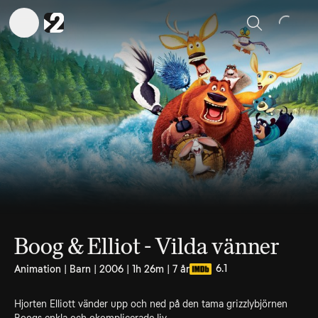
Sök
Boog & Elliot - Vilda vänner
6.1
Animation | Barn | 2006 | 1h 26m | 7 år
Hjorten Elliott vänder upp och ned på den tama grizzlybjörnen