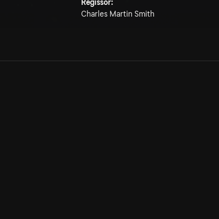
Regissör:
Charles Martin Smith
Allmänna villkor
Kun
Integritetspolicy
Pre
Cookiepolicy
Kon