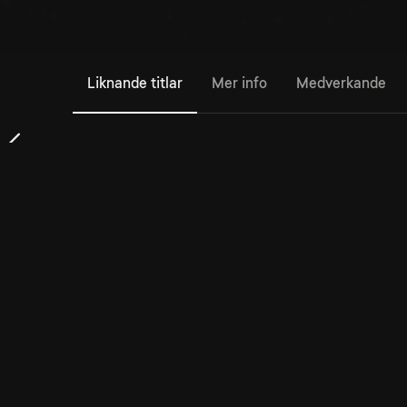
Liknande titlar
Mer info
Medverkande