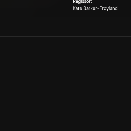
Regissör:
Kate Barker-Froyland
Allmänna villkor
Kun
Integritetspolicy
Pre
Cookiepolicy
Kon