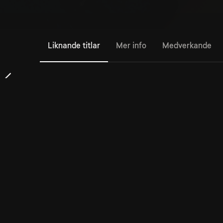
Liknande titlar
Mer info
Medverkande