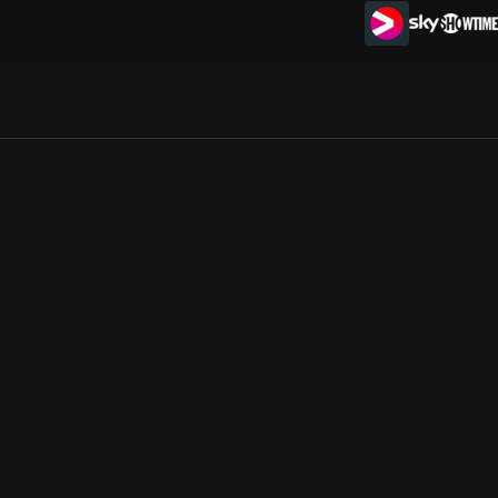
Allmänna villkor
Kun
Integritetspolicy
Pre
Cookiepolicy
Kon