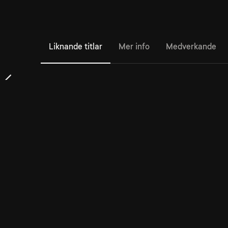
Liknande titlar
Mer info
Medverkande