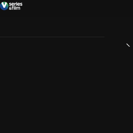
dservice
ss
takta oss