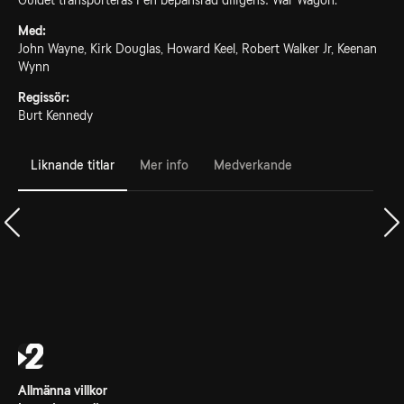
Guldet transporteras i en bepansrad diligens: War Wagon.
Med:
John Wayne, Kirk Douglas, Howard Keel, Robert Walker Jr, Keenan
Wynn
Regissör:
Burt Kennedy
Liknande titlar
Mer info
Medverkande
Allmänna villkor