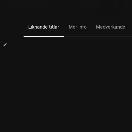
Liknande titlar
Mer info
Medverkande