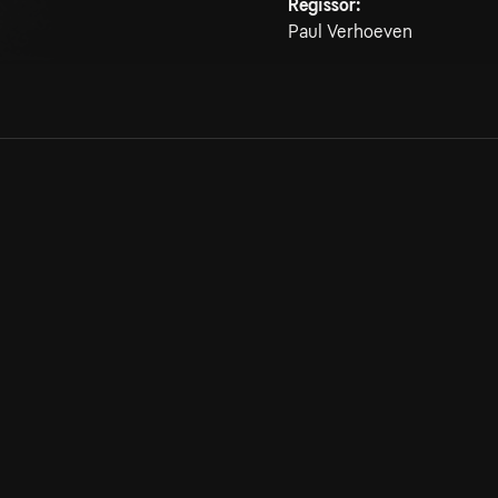
Regissör:
Paul Verhoeven
Allmänna villkor
Kun
Integritetspolicy
Pre
Cookiepolicy
Kon