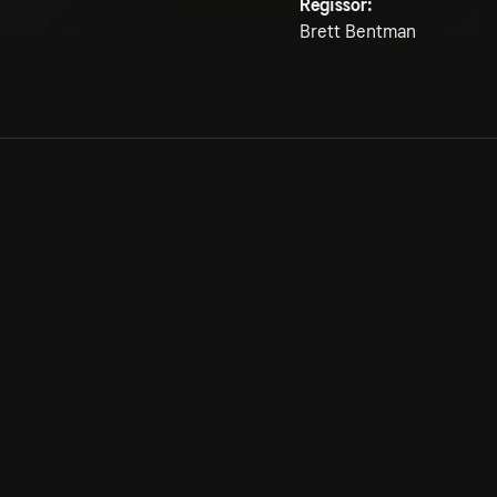
Regissör:
Brett Bentman
Allmänna villkor
Kun
Integritetspolicy
Pre
Cookiepolicy
Kon