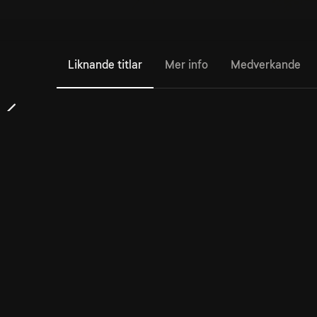
Liknande titlar
Mer info
Medverkande