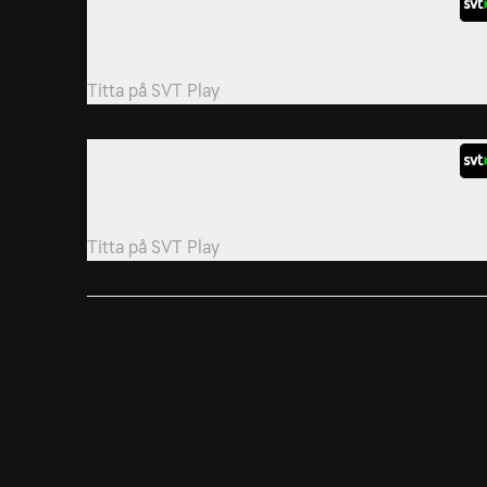
4. Hur lång är din svampstreak?
Presidenter, kända skratt, nyhetskrönikor, nötter oc
elitsatsande tuppar.
Titta på
SVT Play
7. På spaning efter de vokaler som flytt
Ex-fotbollsdomaren Jonas Eriksson försöker känna
igen sporter på bara ljudet.
Titta på
SVT Play
10. Revanschen
De två tävlande som varit närmast att riva Muren få
en chans till revansch.
Titta på
SVT Play