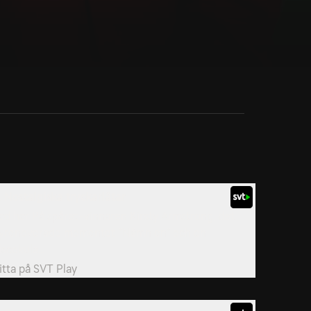
. Nostalgiska tryckarlåtar
ad har På spåret-vinnaren Kirsty Armstrong, det
yrenoverade momentet ”Nämn en” och en
iscokula...
itta på
SVT Play