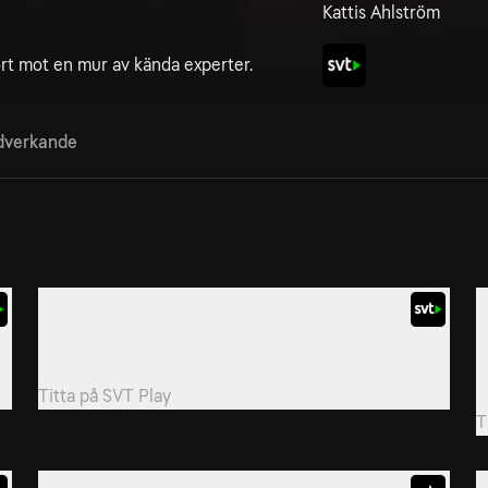
Kattis Ahlström
ort mot en mur av kända experter.
verkande
2. Från Matisse till Sunes sommar
3
Känner du igen ett land bara på formen? Kan du
V
avgöra vilken tavla som är förfalskad? Och kan du...
n
d
Titta på
SVT Play
T