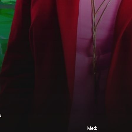
5
Med: