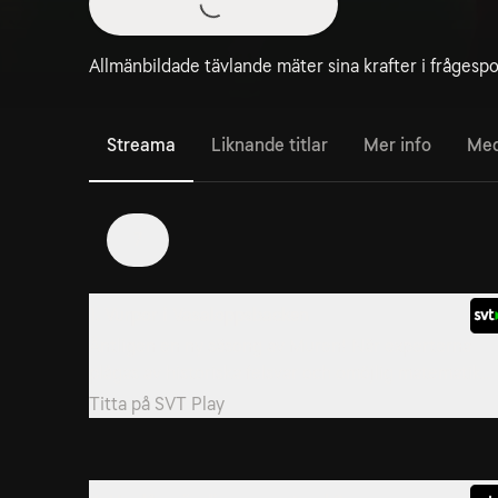
Allmänbildade tävlande mäter sina krafter i frågesp
Streama
Liknande titlar
Mer info
Med
7
1. Vurpor i Vasaloppsbacken
Äntligen en ny säsong av Muren! När experterna
plågas av historiska felsvar och omöjlig matematik...
Titta på
SVT Play