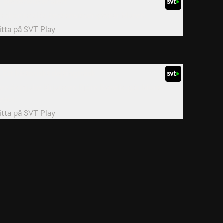
. Besserwisser alert
n skoningslös besserwisser gäckar Muren.
itta på
SVT Play
. Ett historiskt dejtingträsk
en ödmjuke lärjungen Björn Ranelid gör Muren-
ebut.
itta på
SVT Play