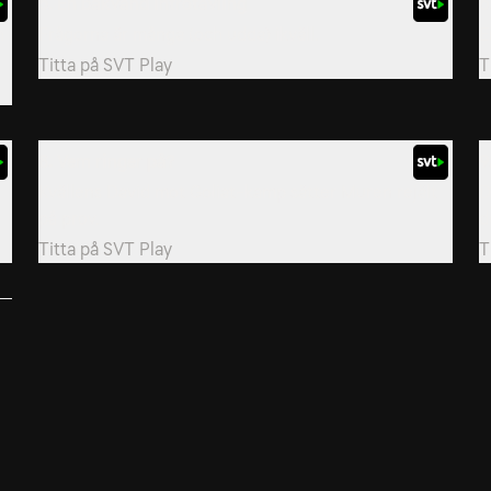
5. En bakvänd introtävling
6
h
Frågorna är många (och udda) ikväll.
E
Titta på
SVT Play
T
8. Vem ringer på?
9
Kvällens David mot Goliat-kamp sätter Muren rejält
D
på prov.
d
Titta på
SVT Play
T
r