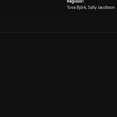
Regissör:
Tuva Björk, Sally Jacobson
Allmänna villkor
Kun
Integritetspolicy
Pre
Cookiepolicy
Kon