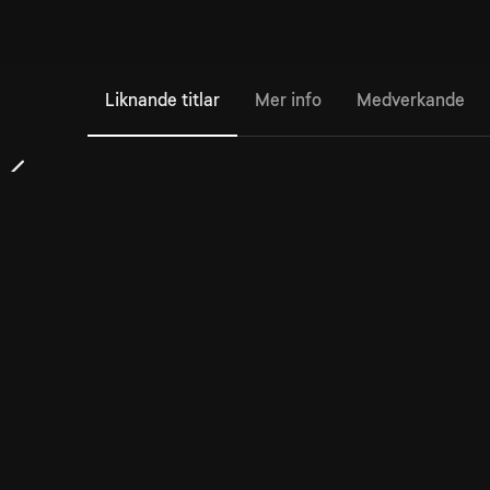
Liknande titlar
Mer info
Medverkande