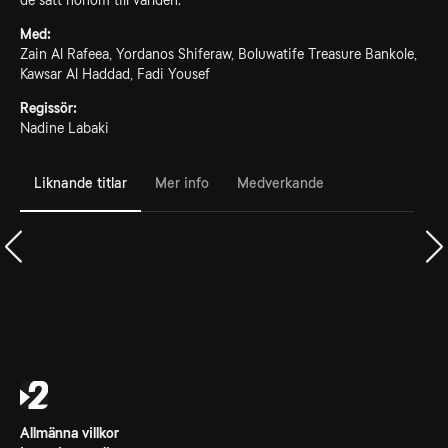
de satt honom till världen.
Med:
Zain Al Rafeea, Yordanos Shiferaw, Boluwatife Treasure Bankole,
Kawsar Al Haddad, Fadi Yousef
Regissör:
Nadine Labaki
Liknande titlar
Mer info
Medverkande
Allmänna villkor