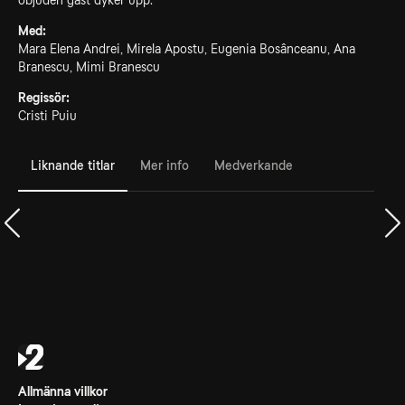
objuden gäst dyker upp.
Med:
Mara Elena Andrei, Mirela Apostu, Eugenia Bosânceanu, Ana
Branescu, Mimi Branescu
Regissör:
Cristi Puiu
Liknande titlar
Mer info
Medverkande
Allmänna villkor