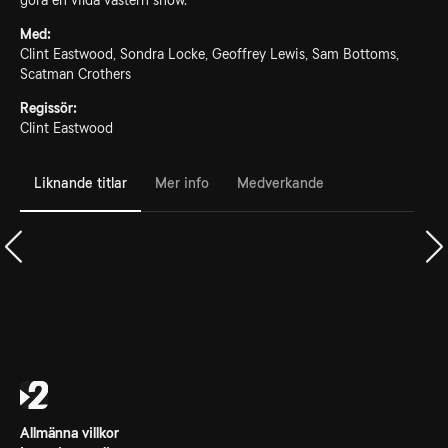
göra en vilda västern show.
Med:
Clint Eastwood, Sondra Locke, Geoffrey Lewis, Sam Bottoms,
Scatman Crothers
Regissör:
Clint Eastwood
Liknande titlar
Mer info
Medverkande
Allmänna villkor