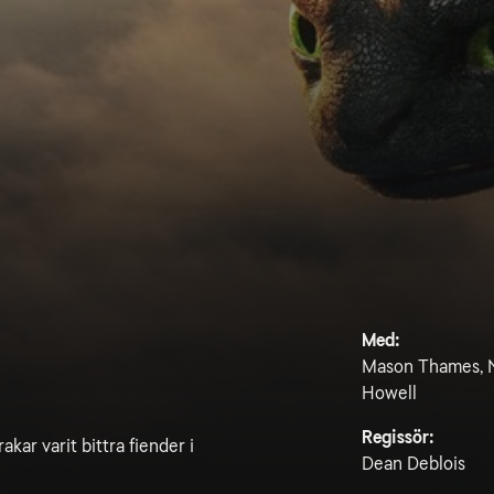
Med:
Mason Thames, Ni
Howell
Regissör:
kar varit bittra fiender i
Dean Deblois