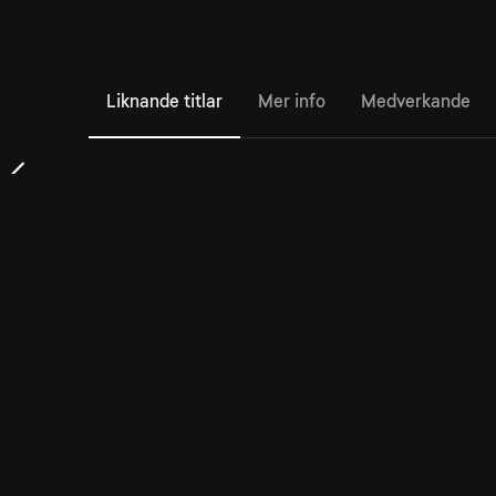
Liknande titlar
Mer info
Medverkande