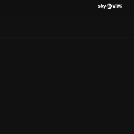
Allmänna villkor
Kun
Integritetspolicy
Pre
Cookiepolicy
Kon