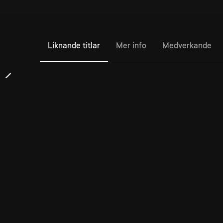
Liknande titlar
Mer info
Medverkande