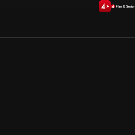
Allmänna villkor
Kun
Integritetspolicy
Pre
Cookiepolicy
Kon