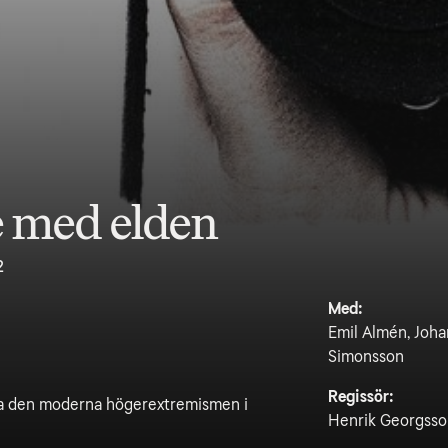
 med elden
2
Med:
Emil Almén, Joha
Simonsson
Regissör:
ga den moderna högerextremismen i
Henrik Georgsso