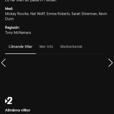
Ed har svårt att passa in i skolan.
Med:
Mickey Rourke, Nat Wolff, Emma Roberts, Sarah Silverman, Kevin
Dunn
Regissör:
Tony McNamara
Liknande titlar
Mer info
Medverkande
Allmänna villkor