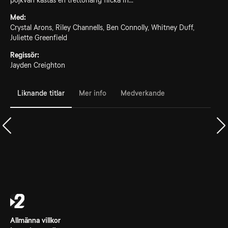
pojkvän kastas en trettonårig flicka in...
Med:
Crystal Arons, Riley Channells, Ben Connolly, Whitney Duff,
Juliette Greenfield
Regissör:
Jayden Creighton
Liknande titlar
Mer info
Medverkande
Allmänna villkor