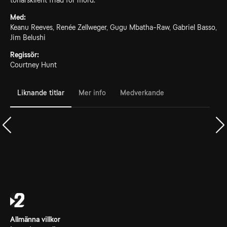
tonårsklient friad för mord.
Med:
Keanu Reeves, Renée Zellweger, Gugu Mbatha-Raw, Gabriel Basso,
Jim Belushi
Regissör:
Courtney Hunt
Liknande titlar
Mer info
Medverkande
Allmänna villkor