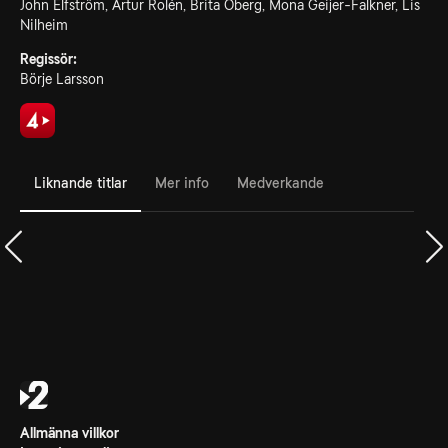
John Elfström, Artur Rolén, Brita Öberg, Mona Geijer-Falkner, Lis
Nilheim
Regissör:
Börje Larsson
Liknande titlar
Mer info
Medverkande
Allmänna villkor