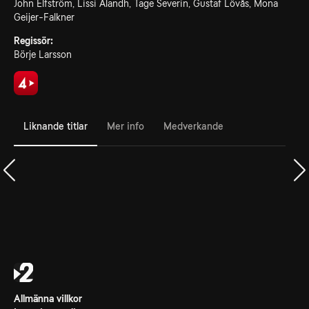
John Elfström, Lissi Alandh, Tage Severin, Gustaf Lövås, Mona
Geijer-Falkner
Regissör:
Börje Larsson
Liknande titlar
Mer info
Medverkande
Allmänna villkor