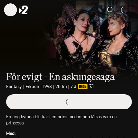
Sök
För evigt - En askungesaga
7.1
Fantasy | Fiktion | 1998 | 2h 1m | 7 år
En ung kvinna blir kär i en prins medan hon låtsas vara en
prinsessa.
Med: