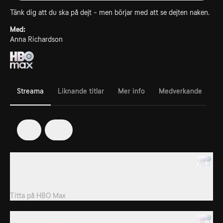
Tänk dig att du ska på dejt - men börjar med att se dejten naken.
Med:
Anna Richardson
Streama
Liknande titlar
Mer info
Medverkande
7
12
1. Sarah & Jamie
Pansexuella Sarah väntar ivrigt på att få testa sin nya kropp. Även
rörmokaren Jamie är redo.
Titta på
HBO Max
2. Maria & Alannah