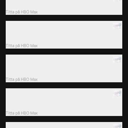
Maria nöjer sig inte med en medelmåtta.
Titta på
HBO Max
3. Avsnitt 3
Äkta paret Abbie och Charlie planerar en trekant. Chrissie letar
efter partner nummer fyra.
Titta på
HBO Max
4. Lauren & Ryan
Bisexuella Lauren söker en riktig nörd. Ryan hoppas på att hitta
sin drömkille.
Titta på
HBO Max
5. Skyla & Zeus
Finner Skyla sin glittrande vän i en av montrarna? Och kan
transmannen Zeus Hitta den rätte?
Titta på
HBO Max
10. Luke & Abi