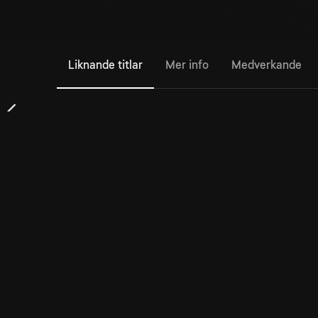
Liknande titlar
Mer info
Medverkande