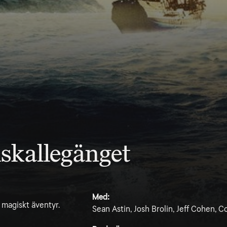
skallegänget
Med:
t magiskt äventyr.
Sean Astin, Josh Brolin, Jeff Cohen, 