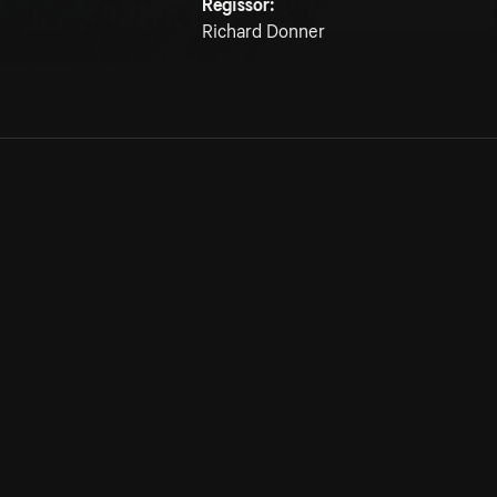
Regissör:
Richard Donner
Allmänna villkor
Kun
Integritetspolicy
Pre
Cookiepolicy
Kon