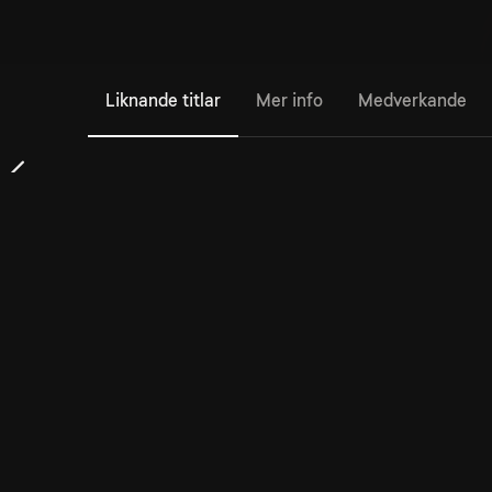
Liknande titlar
Mer info
Medverkande