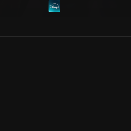
Allmänna villkor
Kun
Integritetspolicy
Pre
Cookiepolicy
Kon