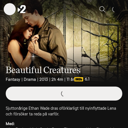
Sök
Beautiful Creatures
6.1
Fantasy | Drama | 2013 | 2h 4m | 11 år
Sjuttonårige Ethan Wade dras oförklarligt till nyinflyttade Lena
och försöker ta reda på varför.
Med: