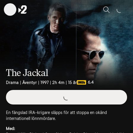
Sök
The Jackal
6.4
Drama | Äventyr | 1997 | 2h 4m | 15 år
En fängslad IRA-krigare släpps för att stoppa en okänd
internationell lönnmördare.
Med: