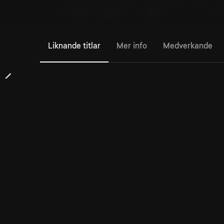
Liknande titlar
Mer info
Medverkande