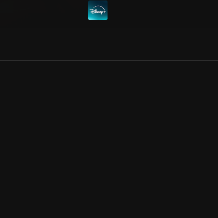
Allmänna villkor
Kun
Integritetspolicy
Pre
Cookiepolicy
Kon