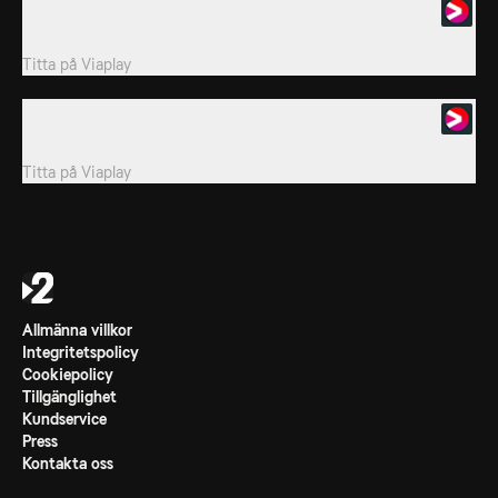
7. Avsnitt 7
Svensk realityserie från 2019.
Titta på
Viaplay
8. Säsongsavslutning
Svensk realityserie från 2019.
Titta på
Viaplay
Allmänna villkor
Integritetspolicy
Cookiepolicy
Tillgänglighet
Kundservice
Press
Kontakta oss