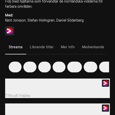
Följ med hjältarna som förvandlar de norrländska vidderna till
farbara områden.
Med:
Kent Jonsson, Stefan Holmgren, Daniel Söderberg
Streama
Liknande titlar
Mer info
Medverkande
5
6
7
9
10
11
12
1. Avsnitt 1
Svensk realityserie från 2019.
Titta på
Viaplay
2. Avsnitt 2
Svensk realityserie från 2019.