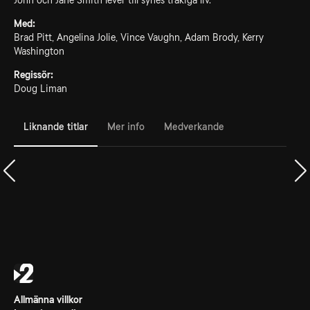
John och Jane Smith lever till synes tråkiga liv.
Med:
Brad Pitt, Angelina Jolie, Vince Vaughn, Adam Brody, Kerry
Washington
Regissör:
Doug Liman
Liknande titlar
Mer info
Medverkande
Allmänna villkor