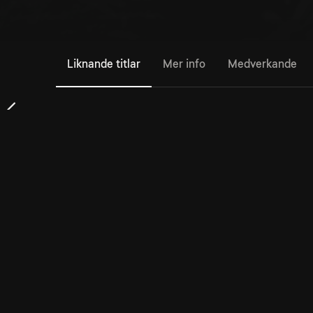
Liknande titlar
Mer info
Medverkande