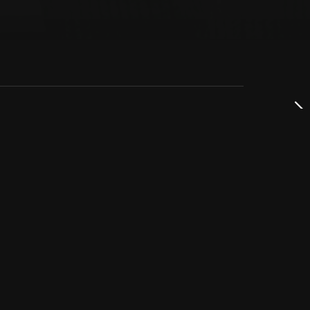
dservice
ss
takta oss