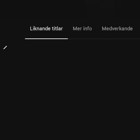
Liknande titlar
Mer info
Medverkande