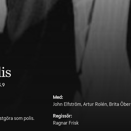
is
3.9
Med:
John Elfström, Artur Rolén, Brita Öbe
Regissör:
stgöra som polis.
Ragnar Frisk