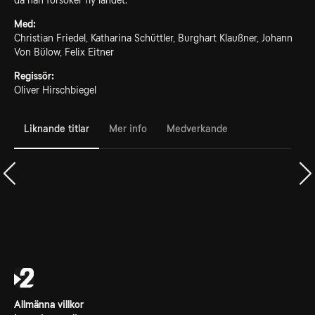
då han försöker fly landet.
Med:
Christian Friedel, Katharina Schüttler, Burghart Klaußner, Johann
Von Bülow, Felix Eitner
Regissör:
Oliver Hirschbiegel
Liknande titlar
Mer info
Medverkande
Allmänna villkor