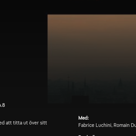
6.8
Med:
ed att titta ut över sitt
Fabrice Luchini, Romain Dur