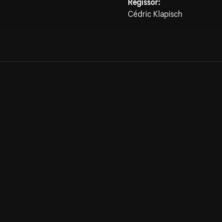
Regissör:
Cédric Klapisch
Allmänna villkor
Kun
Integritetspolicy
Pre
Cookiepolicy
Kon