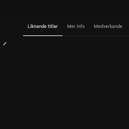
Liknande titlar
Mer info
Medverkande