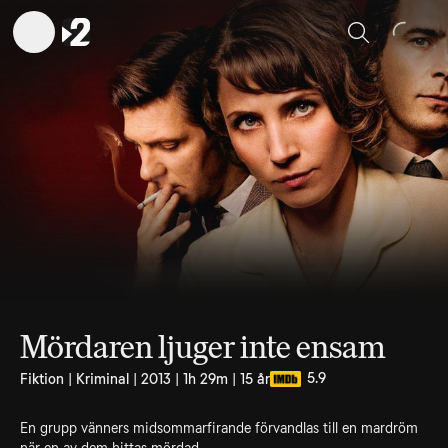
Sök
Mördaren ljuger inte ensam
5.9
Fiktion | Kriminal | 2013 | 1h 29m | 15 år
En grupp vänners midsommarfirande förvandlas till en mardröm