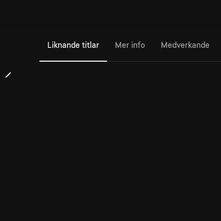
Liknande titlar
Mer info
Medverkande