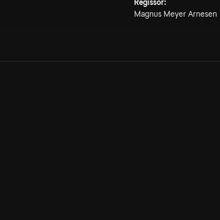
Regissör:
Magnus Meyer Arnesen
Allmänna villkor
Kun
Integritetspolicy
Pre
Cookiepolicy
Kon