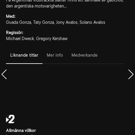
På Argentinas vidsträckta slätter finns ett samhälle av gauchos,
den argentiska motsvarigheten...
Med:
Guada Gonza, Taty Gonza, Jony Avalos, Solano Avalos
Regissör:
Michael Dweck, Gregory Kershaw
Liknande titlar
Mer info
Medverkande
Allmänna villkor