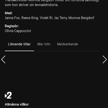
Transaktivisten Munroe Bergdorf möter sitt förflutna samtidigt
som hon skriver sin levnadshistoria.
Med:
Janna Fox, Reece King, Violet Ri, Jaz Terry, Munroe Bergdorf
Regissör:
Olivia Cappuccini
Liknande titlar
Mer info
Medverkande
Allmänna villkor