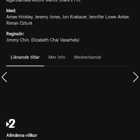
legendariska Mount Merus Shark's Fin.
Med:
Amee Hinkley, Jeremy Jones, Jon Krakauer, Jennifer Lowe-Anker,
Renan Ozturk
Regissör:
Jimmy Chin, Elizabeth Chai Vasarhelyi
Liknande titlar
Mer info
Medverkande
Allmänna villkor