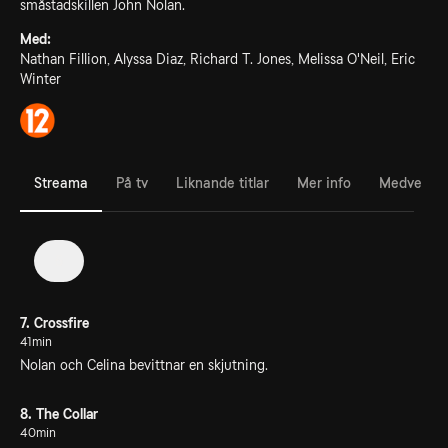
småstadskillen John Nolan.
Med:
Nathan Fillion, Alyssa Diaz, Richard T. Jones, Melissa O'Neil, Eric
Winter
Streama
På tv
Liknande titlar
Mer info
Medverka
5
7. Crossfire
41min
Nolan och Celina bevittnar en skjutning.
8. The Collar
40min