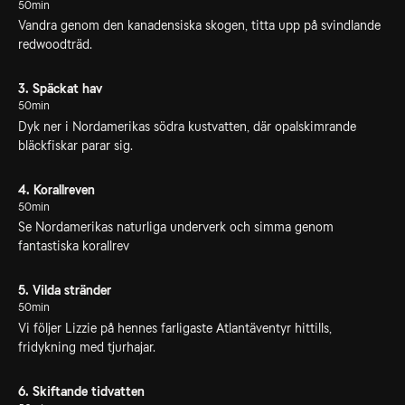
50min
Vandra genom den kanadensiska skogen, titta upp på svindlande
redwoodträd.
3. Späckat hav
50min
Dyk ner i Nordamerikas södra kustvatten, där opalskimrande
bläckfiskar parar sig.
4. Korallreven
50min
Se Nordamerikas naturliga underverk och simma genom
fantastiska korallrev
5. Vilda stränder
50min
Vi följer Lizzie på hennes farligaste Atlantäventyr hittills,
fridykning med tjurhajar.
6. Skiftande tidvatten