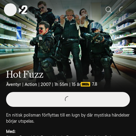
Sök
Hot Fuzz
7.8
Äventyr | Action | 2007 | 1h 55m | 15 år
En nitisk polisman förflyttas till en lugn by där mystiska händelser
börjar utspelas.
Med: