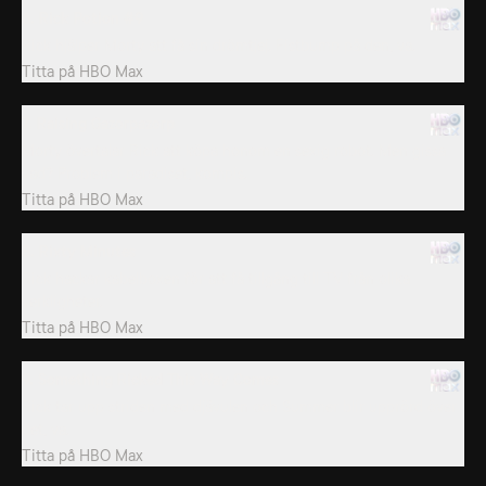
6. Rick Potion #9
Rick hjälper Morty att få sin drömtjej. Fistbump på den, va.
Titta på
HBO Max
7. Raising Gazorpazorp
Morty övertalar Rick att köpa honom en sexig robot. Men gissa
vad? Problem i paradiset, kompis.
Titta på
HBO Max
8. Rixty Minutes
Rick hackar kabelboxen för att få tillgång till TV från olika
verkligheter.
Titta på
HBO Max
9. Something Ricked This Way Comes
Rick tar upp striden med djävulen och Summer blir upprörd över
det, va.
Titta på
HBO Max