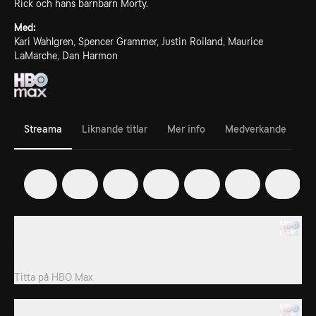
Rick och hans barnbarn Morty.
Med:
Kari Wahlgren, Spencer Grammer, Justin Roiland, Maurice
LaMarche, Dan Harmon
Streama
Liknande titlar
Mer info
Medverkande
1
2
3
4
5
6
7
1. Pilot
Rick flyttar hem till sin dotter och hennes familj, men visar sig
vara ett dåligt inflytande på...
Titta på
HBO Max
2. Lawnmower Dog