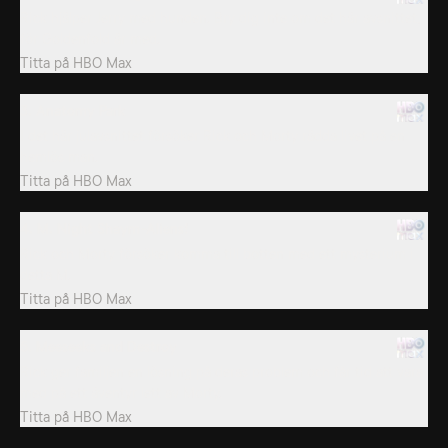
Rick hjälper Jerry med hunden. Bry dig inte om det här avsnittet,
för Goldenfold är med.
Titta på
HBO Max
3. Anatomy Park
I det här julavsnittet försöker Rick och Morty rädda livet på en
hemlös man.
Titta på
HBO Max
4. M. Night Shaym-Aliens!
Rick och Morty försöker komma till botten med ett mysterium i
detta M.
Titta på
HBO Max
5. Meeseeks and Destroy
Rick ger familjen en lösning på deras problem och får tid att vara
med på ett äventyr lett av Morty.
Titta på
HBO Max